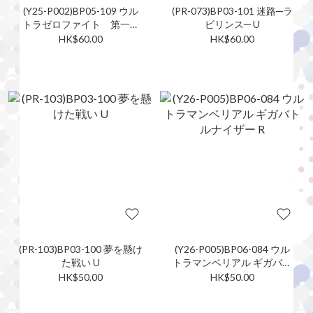
(Y25-P002)BP05-109 ウル
(PR-073)BP03-101 迷路─ラ
トラゼロファイト 第一部
ビリンス─ U
新たなる力 U
HK$60.00
HK$60.00
(PR-103)BP03-100 夢を懸け
(Y26-P005)BP06-084 ウル
た戦い U
トラマンベリアル ギガバト
ルナイザー R
HK$50.00
HK$50.00