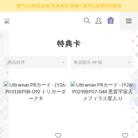
澳門/台灣/新加坡/馬來西亞/韓國可選擇以順豐到付發貨
散卡買滿$100包平郵，全部產品買滿$800包順豐(香港境內)
散卡買滿$100包平郵，全部產品買滿$800包順豐(香港境內)
特典卡
商品排序
每頁顯示 48 個