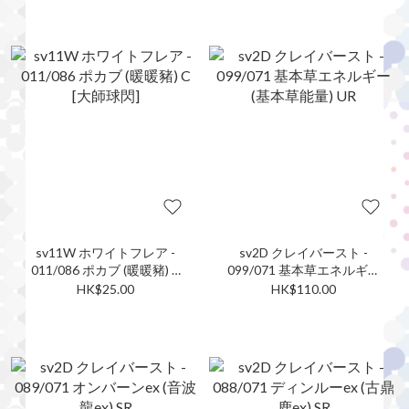
sv11W ホワイトフレア -
sv2D クレイバースト -
011/086 ポカブ (暖暖豬) C
099/071 基本草エネルギー
[大師球閃]
(基本草能量) UR
HK$25.00
HK$110.00