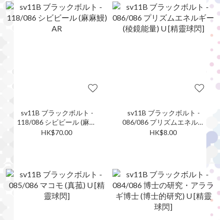
sv11B ブラックボルト -
sv11B ブラックボルト -
118/086 シビビール (麻麻
086/086 プリズムエネルギ
鰻) AR
ー (稜鏡能量) U [精靈球閃]
HK$70.00
HK$8.00