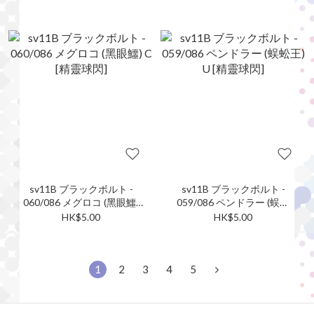
sv11B ブラックボルト -
sv11B ブラックボルト -
060/086 メグロコ (黑眼鱷)
059/086 ペンドラー (蜈蚣
C [精靈球閃]
王) U [精靈球閃]
HK$5.00
HK$5.00
1
2
3
4
5