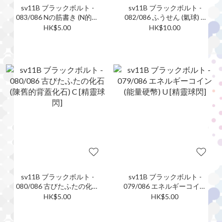
sv11B ブラックボルト -
sv11B ブラックボルト -
083/086 Nの筋書き (N的謀
082/086 ふうせん (氣球) U
劃) U [精靈球閃]
[精靈球閃]
HK$5.00
HK$10.00
sv11B ブラックボルト -
sv11B ブラックボルト -
080/086 古びたふたの化石
079/086 エネルギーコイン
(陳舊的背蓋化石) C [精靈球
(能量硬幣) U [精靈球閃]
HK$5.00
HK$5.00
閃]