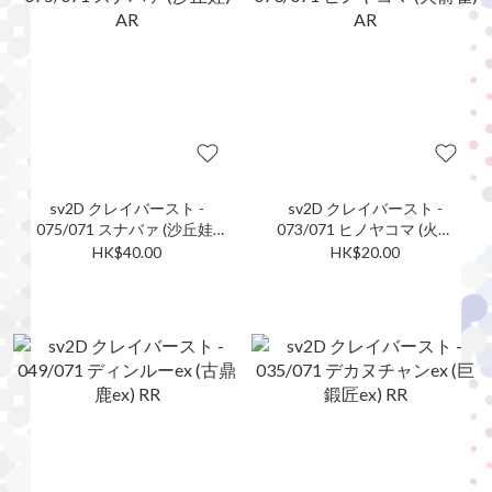
sv2D クレイバースト -
sv2D クレイバースト -
075/071 スナバァ (沙丘娃)
073/071 ヒノヤコマ (火箭
AR
雀) AR
HK$40.00
HK$20.00