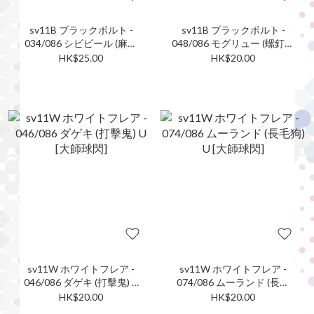
sv11B ブラックボルト -
sv11B ブラックボルト -
034/086 シビビール (麻麻
048/086 モグリュー (螺釘地
鰻) U [大師球閃]
鼠) C [大師球閃]
HK$25.00
HK$20.00
sv11W ホワイトフレア -
sv11W ホワイトフレア -
046/086 ダゲキ (打擊鬼) U
074/086 ムーランド (長毛
[大師球閃]
狗) U [大師球閃]
HK$20.00
HK$20.00