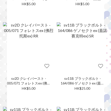
蛙ex) RR
ex) RR
HK$5.00
HK$5.00
sv2D クレイバースト -
sv11B ブラックボルト -
005/071 フォレトスex (佛烈
164/086 ゲノセクトex (蓋諾
托斯ex) RR
賽克特ex) SR
HK$5.00
HK$25.00