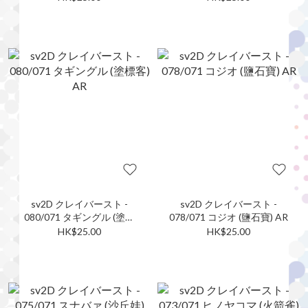
sv2D クレイバースト -
sv2D クレイバースト -
080/071 タギングル (塗標
078/071 コジオ (鹽石寶) AR
客) AR
HK$25.00
HK$25.00