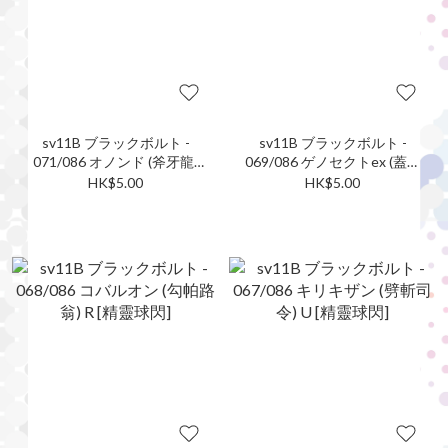
sv11B ブラックボルト -
sv11B ブラックボルト -
071/086 オノンド (斧牙龍)
069/086 ゲノセクトex (蓋諾
C [精靈球閃]
賽克特ex) RR
HK$5.00
HK$5.00