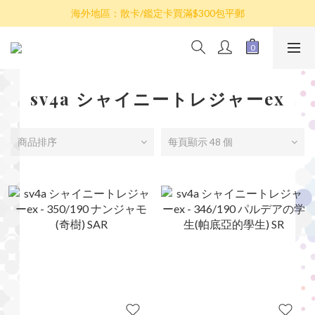
散卡買滿$100包平郵，全部產品買滿$800包順豐(香港境內)
海外地區：散卡/鑑定卡買滿$300包平郵
澳門/台灣/新加坡/馬來西亞/韓國可選擇以順豐到付發貨
散卡買滿$100包平郵，全部產品買滿$800包順豐(香港境內)
sv4a シャイニートレジャーex
商品排序
每頁顯示 48 個