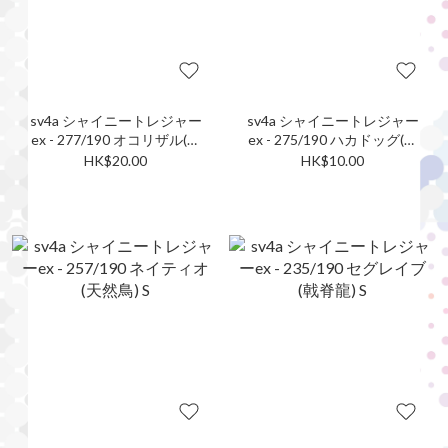
sv4a シャイニートレジャー
sv4a シャイニートレジャー
ex - 277/190 オコリザル(火
ex - 275/190 ハカドッグ(墓
爆猴) S
揚犬) S
HK$20.00
HK$10.00