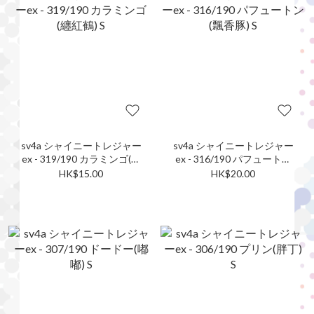
sv4a シャイニートレジャー
sv4a シャイニートレジャー
ex - 319/190 カラミンゴ(纏
ex - 316/190 パフュートン
紅鶴) S
(飄香豚) S
HK$15.00
HK$20.00