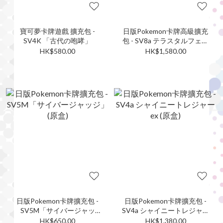
寶可夢卡牌遊戲 擴充包 -
日版Pokemon卡牌高級擴充
SV4K 「古代の咆哮」
包 - SV8a テラスタルフェス
ex
HK$580.00
HK$1,580.00
日版Pokemon卡牌擴充包 -
日版Pokemon卡牌擴充包 -
SV5M「サイバージャッ
SV4a シャイニートレジャー
ジ」 (原盒)
ex (原盒)
HK$650.00
HK$1,380.00