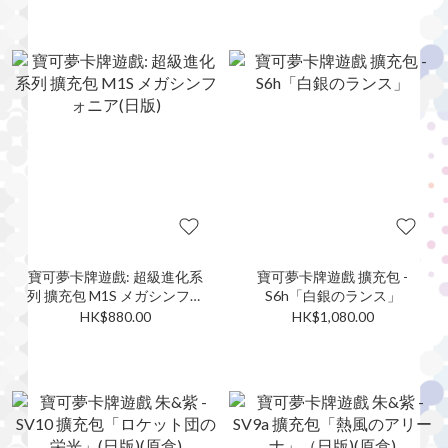
寶可夢卡牌遊戲: 超級進化系
寶可夢卡牌遊戲 擴充包 -
列 擴充包 M1S メガシンフォ
S6h「白銀のランス」
ニア(日版)
HK$880.00
HK$1,080.00