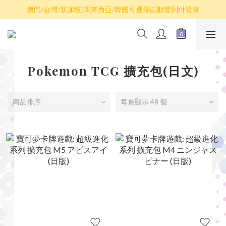
散卡買滿$100包平郵，全部產品買滿$800包順豐(香港境內)
澳門/台灣/新加坡/馬來西亞/韓國可選擇以順豐到付發貨
散卡買滿$100包平郵，全部產品買滿$800包順豐(香港境內)
Pokemon TCG 擴充包(日文)
商品排序
每頁顯示 48 個