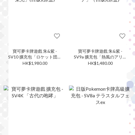
寶可夢卡牌遊戲 朱&紫 -
寶可夢卡牌遊戲 朱&紫 -
SV10 擴充包「ロケット団の
SV9a 擴充包「熱風のアリー
栄光」(日版)(原盒)
ナ」（日版)(原盒)
HK$1,980.00
HK$1,480.00