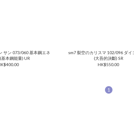
 サン 073/060 基本鋼エネ
sm7 裂空のカリスマ 102/096 ダ
(基本鋼能量) UR
(大吾的決斷) SR
K$400.00
HK$550.00
1