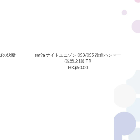
イゴの決断
sm9a ナイトユニゾン 053/055 改造ハンマー
(改造之錘) TR
HK$50.00