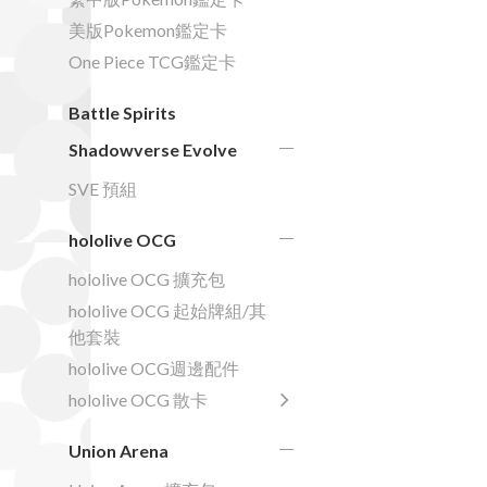
美版Pokemon鑑定卡
One Piece TCG鑑定卡
Battle Spirits
Shadowverse Evolve
SVE 預組
hololive OCG
hololive OCG 擴充包
hololive OCG 起始牌組/其
他套裝
hololive OCG週邊配件
hololive OCG 散卡
Union Arena