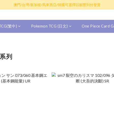
散卡買滿$100包平郵，全部產品買滿$800包順豐(香港境內)
澳門/台灣/新加坡/馬來西亞/韓國可選擇以順豐到付發貨
散卡買滿$100包平郵，全部產品買滿$800包順豐(香港境內)
 TCG(繁中)
Pokemon TCG (日文)
One Piece Card
系列