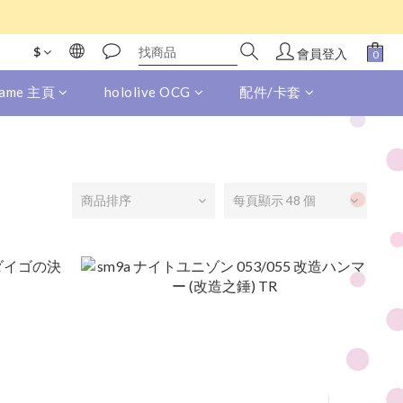
$
會員登入
 Game 主頁
hololive OCG
配件/卡套
商品排序
每頁顯示 48 個