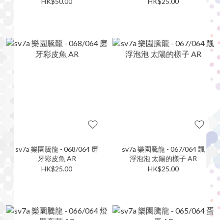
HK$50.00
HK$25.00
sv7a 樂園騰龍 - 068/064 磨
sv7a 樂園騰龍 - 067/064 飄
牙彩皮魚 AR
浮泡泡 太陽的樣子 AR
HK$25.00
HK$25.00