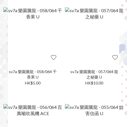
sv7a 樂園騰龍 - 058/064 千
sv7a 樂園騰龍 - 057/064 龍
香果 U
之秘藥 U
HK$5.00
HK$10.00