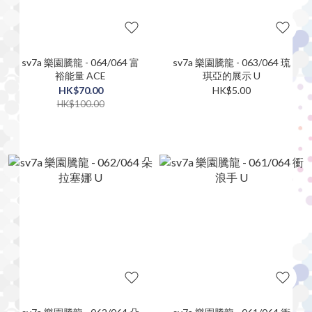
sv7a 樂園騰龍 - 064/064 富
sv7a 樂園騰龍 - 063/064 琉
裕能量 ACE
琪亞的展示 U
HK$70.00
HK$5.00
HK$100.00