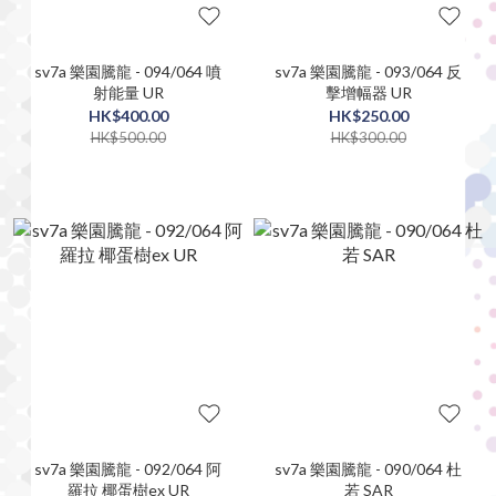
sv7a 樂園騰龍 - 094/064 噴
sv7a 樂園騰龍 - 093/064 反
射能量 UR
擊增幅器 UR
HK$400.00
HK$250.00
HK$500.00
HK$300.00
sv7a 樂園騰龍 - 092/064 阿
sv7a 樂園騰龍 - 090/064 杜
羅拉 椰蛋樹ex UR
若 SAR