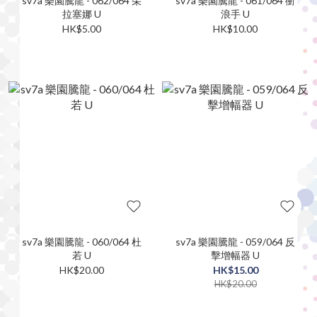
sv7a 樂園騰龍 - 062/064 朵
sv7a 樂園騰龍 - 061/064 衝
拉塞娜 U
浪手 U
HK$5.00
HK$10.00
sv7a 樂園騰龍 - 060/064 杜
sv7a 樂園騰龍 - 059/064 反
若 U
擊增幅器 U
HK$20.00
HK$15.00
HK$20.00