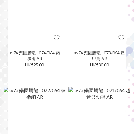
sv7a 樂園騰龍 - 074/064 蘋
sv7a 樂園騰龍 - 073/064 盔
裹龍 AR
甲鳥 AR
HK$25.00
HK$30.00