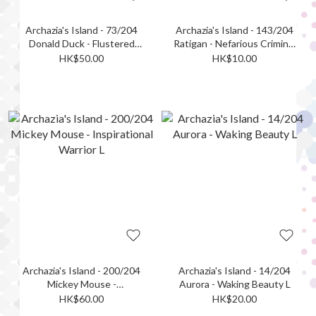
Archazia's Island - 73/204
Archazia's Island - 143/204
Donald Duck - Flustered
Ratigan - Nefarious Criminal
Sorcerer L (Foil)
L
HK$50.00
HK$10.00
Archazia's Island - 200/204
Archazia's Island - 14/204
Mickey Mouse -
Aurora - Waking Beauty L
Inspirational Warrior L
HK$60.00
HK$20.00