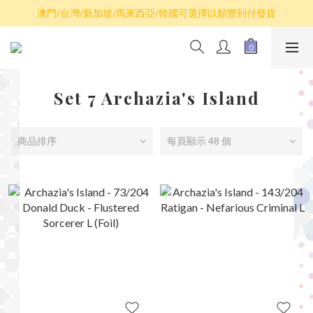
散卡買滿$100包平郵，全部產品買滿$800包順豐(香港境內)
澳門/台灣/新加坡/馬來西亞/韓國可選擇以順豐到付發貨
散卡買滿$100包平郵，全部產品買滿$800包順豐(香港境內)
Set 7 Archazia's Island
商品排序
每頁顯示 48 個