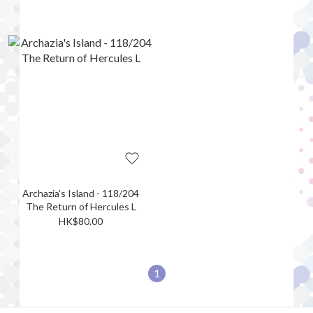
Archazia's Island - 118/204
The Return of Hercules L
HK$80.00
1