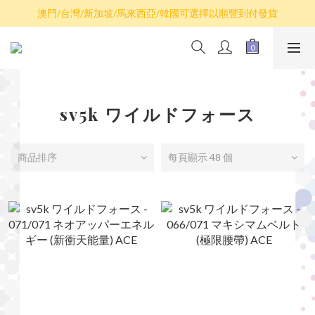
散卡買滿$100包平郵，全部產品買滿$800包順豐(香港境內)
澳門/台灣/新加坡/馬來西亞/韓國可選擇以順豐到付發貨
散卡買滿$100包平郵，全部產品買滿$800包順豐(香港境內)
sv5k ワイルドフォース
商品排序
每頁顯示 48 個