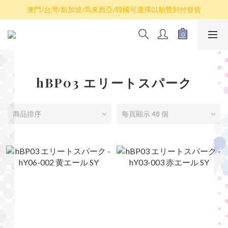
散卡買滿$100包平郵，全部產品買滿$800包順豐(香港境內)
澳門/台灣/新加坡/馬來西亞/韓國可選擇以順豐到付發貨
散卡買滿$100包平郵，全部產品買滿$800包順豐(香港境內)
hBP03 エリートスパーク
商品排序
每頁顯示 48 個