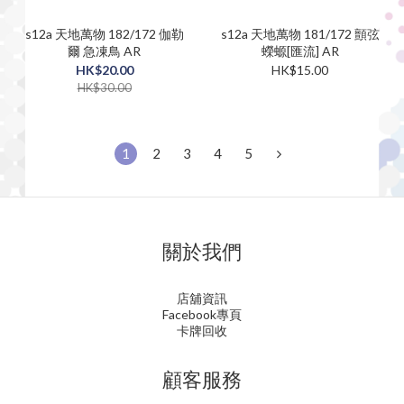
s12a 天地萬物 182/172 伽勒
s12a 天地萬物 181/172 顫弦
爾 急凍鳥 AR
蠑螈[匯流] AR
HK$20.00
HK$15.00
HK$30.00
1
2
3
4
5
關於我們
店舖資訊
Facebook專頁
卡牌回收
顧客服務