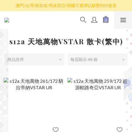
澳門/台灣/新加坡/馬來西亞/韓國可選擇以順豐到付發貨
散卡買滿$100包平郵，全部產品買滿$800包順豐(香港境內)
散卡買滿$100包平郵，全部產品買滿$800包順豐(香港境內)
s12a 天地萬物VSTAR 散卡(繁中)
商品排序
每頁顯示 48 個