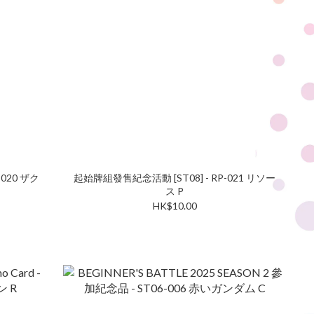
020 ザク
起始牌組發售紀念活動 [ST08] - RP-021 リソー
ス P
HK$10.00