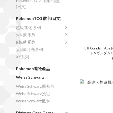
Pokemon TCG 預組/禮盒
(日文)
PokemonTCG 散卡(日文)
超級進化 系列
朱&紫 系列
劍&盾 系列
8月Gundam Ace
太陽&月亮系列
ード&ガンダムX
XY系列
ン
Pokemon週邊產品
Weiss Schwarz
Weiss Schwarz擴充包
Weiss Schwarz預組
Weiss Schwarz散卡
Digimon Card Game