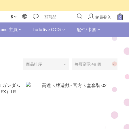
$
會員登入
 Game 主頁
hololive OCG
配件/卡套
商品排序
每頁顯示 48 個