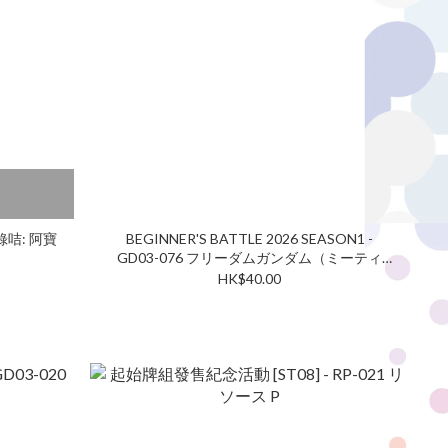
錄咭: 阿寶
BEGINNER'S BATTLE 2026 SEASON1 -
GD03-076 フリーダムガンダム（ミーティ
ア） U
HK$40.00