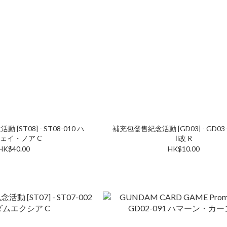
ST08] - ST08-010 ハ
補充包發售紀念活動 [GD03] - GD03-
ェイ・ノア C
Ⅱ改 R
HK$40.00
HK$10.00