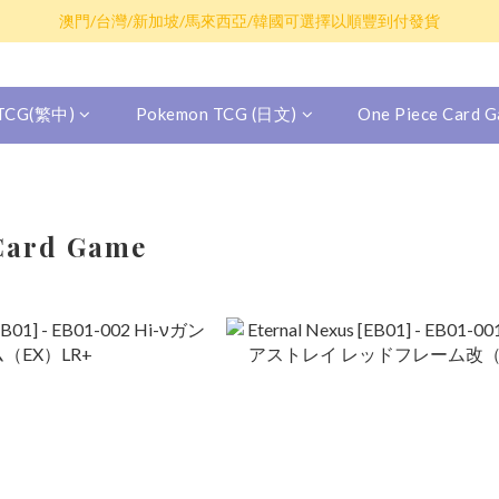
散卡買滿$100包平郵，全部產品買滿$800包順豐(香港境內)
澳門/台灣/新加坡/馬來西亞/韓國可選擇以順豐到付發貨
散卡買滿$100包平郵，全部產品買滿$800包順豐(香港境內)
 TCG(繁中)
Pokemon TCG (日文)
One Piece Card
Card Game