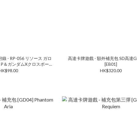
 附錄 - RP-056 リソース ガロ
高達卡牌遊戲 - 額外補充包 SD高達
 P＆ガンダムXクロスボー
[EB01]
・ガンダム
HK$98.00
HK$320.00