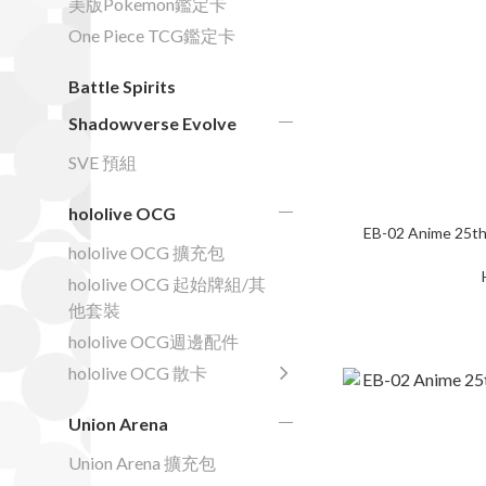
美版Pokemon鑑定卡
One Piece TCG鑑定卡
Battle Spirits
Shadowverse Evolve
SVE 預組
hololive OCG
EB-02 Anime 25th
hololive OCG 擴充包
hololive OCG 起始牌組/其
他套裝
hololive OCG週邊配件
hololive OCG 散卡
Union Arena
Union Arena 擴充包