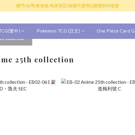
散卡買滿$100包平郵，全部產品買滿$800包順豐(香港境內)
澳門/台灣/新加坡/馬來西亞/韓國可選擇以順豐到付發貨
散卡買滿$100包平郵，全部產品買滿$800包順豐(香港境內)
 TCG(繁中)
Pokemon TCG (日文)
One Piece Card
h collection
me 25th collection