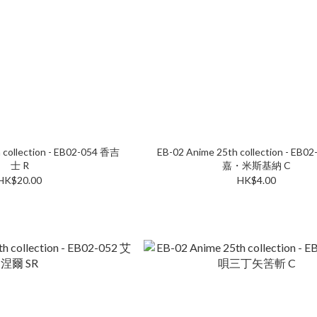
 collection - EB02-054 香吉
EB-02 Anime 25th collection - EB
士 R
嘉・米斯基納 C
HK$20.00
HK$4.00