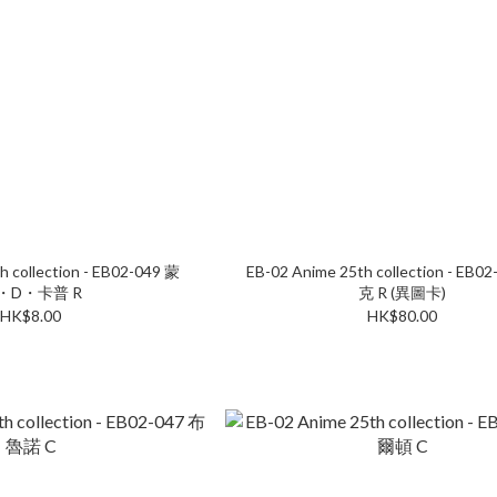
h collection - EB02-049 蒙
EB-02 Anime 25th collection - EB
・D・卡普 R
克 R (異圖卡)
HK$8.00
HK$80.00