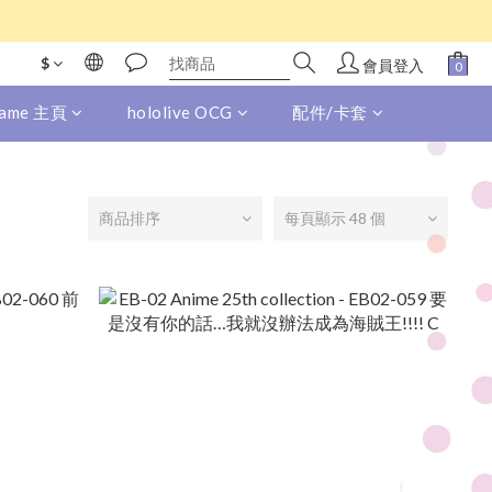
$
會員登入
 Game 主頁
hololive OCG
配件/卡套
商品排序
每頁顯示 48 個