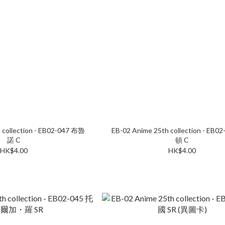
 collection - EB02-047 布魯
EB-02 Anime 25th collection - EB
諾 C
頓 C
HK$4.00
HK$4.00