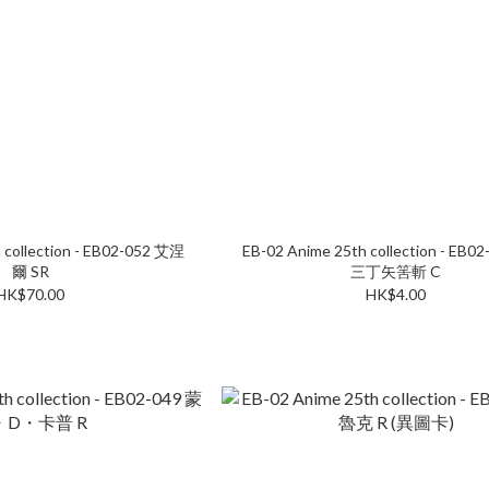
 collection - EB02-052 艾涅
EB-02 Anime 25th collection - EB
爾 SR
三丁矢筈斬 C
HK$70.00
HK$4.00