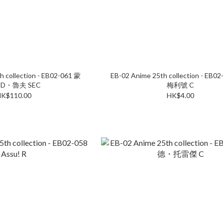
h collection - EB02-061 蒙
EB-02 Anime 25th collection - EB
D・魯夫 SEC
梅利號 C
K$110.00
HK$4.00