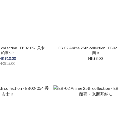
 collection - EB02-056 貝卡
EB-02 Anime 25th collection - EB
帕庫 SR
爾 R
HK$10.00
HK$8.00
HK$15.00