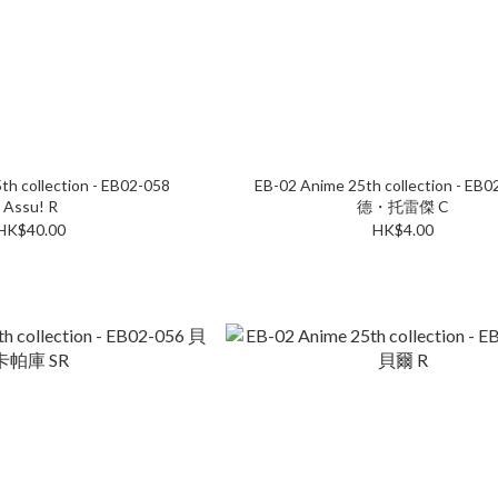
th collection - EB02-058
EB-02 Anime 25th collection - EB
Assu! R
德・托雷傑 C
HK$40.00
HK$4.00