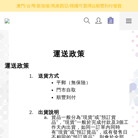
散卡買滿$100包平郵，全部產品買滿$800包順豐(香港境內)
澳門/台灣/新加坡/馬來西亞/韓國可選擇以順豐到付發貨
散卡買滿$100包平郵，全部產品買滿$800包順豐(香港境內)
運送政策
運送政策
送貨方式
）
平郵（無保險
門市自取
順豐到付
出貨說明
貨品一般分為"現貨"或"預訂貨
品"，"現貨"一般於完成付款及3個工
作天內出貨，如同一訂單內同時
有"現貨"或"預訂貨品"，或有發售日
不相同的"預訂貨品"，則會於全部