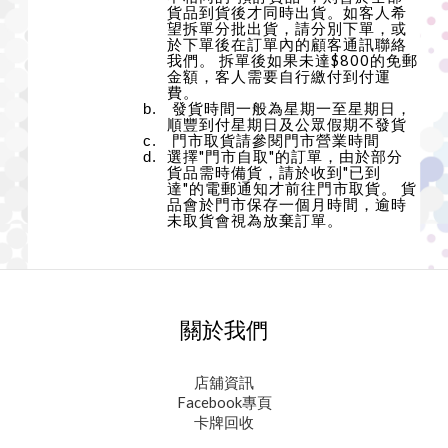
客人希
貨品到貨後才同時出貨。如
望拆單分批出貨，請分別下單，或
於下單後在訂單內的顧客通訊聯絡
我們。 拆單後如果未達$800的免郵
金額，客人需要自行繳付到付運
費。
發貨時間一般為星期一至星期日，
星期日及公眾假期不
發貨
順豐到付
門市取貨請參閱門市營業時間
選擇"門市自取"的訂單，由於部分
貨品需時備貨，請於收到"已到
達"的電郵通知才前往門市取貨。 貨
品會於門市保存一個月時間，逾時
未取貨會視為放棄訂單。
關於我們
店舖資訊
Facebook專頁
卡牌回收