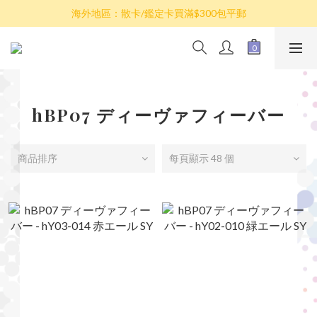
散卡買滿$100包平郵，全部產品買滿$800包順豐(香港境內)
海外地區：散卡/鑑定卡買滿$300包平郵
澳門/台灣/新加坡/馬來西亞/韓國可選擇以順豐到付發貨
散卡買滿$100包平郵，全部產品買滿$800包順豐(香港境內)
hBP07 ディーヴァフィーバー
商品排序
每頁顯示 48 個