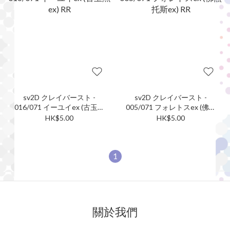
sv2D クレイバースト -
sv2D クレイバースト -
016/071 イーユイex (古玉魚
005/071 フォレトスex (佛烈
ex) RR
托斯ex) RR
HK$5.00
HK$5.00
1
關於我們