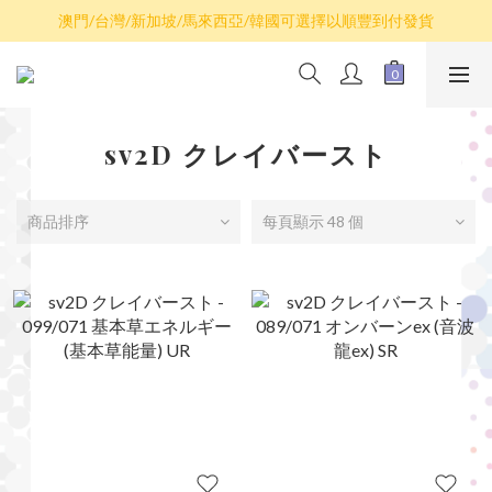
散卡買滿$100包平郵，全部產品買滿$800包順豐(香港境內)
澳門/台灣/新加坡/馬來西亞/韓國可選擇以順豐到付發貨
散卡買滿$100包平郵，全部產品買滿$800包順豐(香港境內)
sv2D クレイバースト
商品排序
每頁顯示 48 個