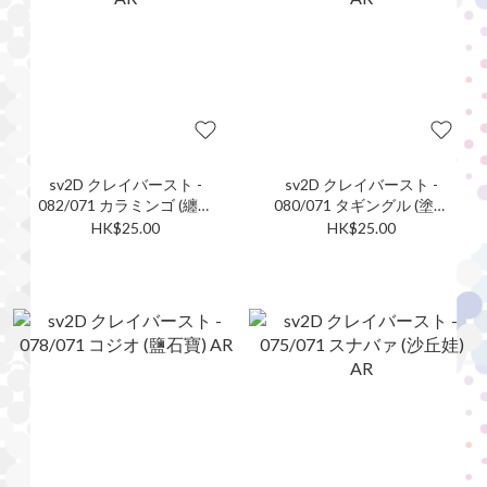
sv2D クレイバースト -
sv2D クレイバースト -
082/071 カラミンゴ (纏紅
080/071 タギングル (塗標
鶴) AR
客) AR
HK$25.00
HK$25.00