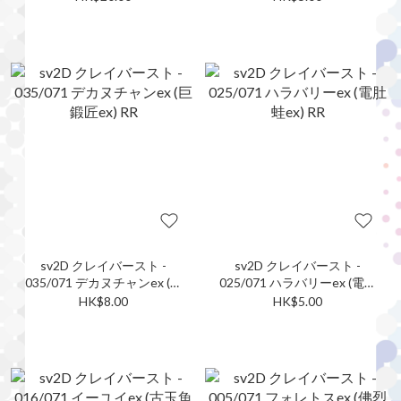
sv2D クレイバースト -
sv2D クレイバースト -
035/071 デカヌチャンex (巨
025/071 ハラバリーex (電肚
鍛匠ex) RR
蛙ex) RR
HK$8.00
HK$5.00