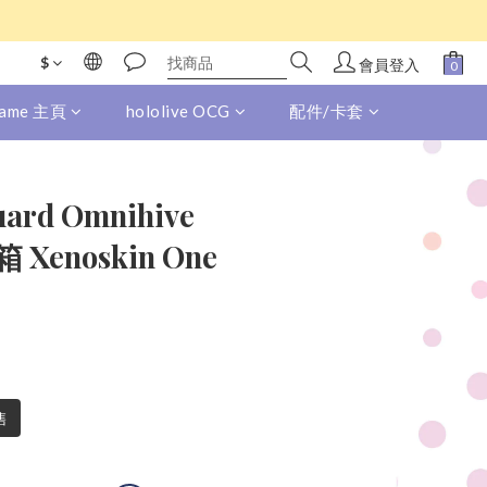
$
會員登入
 Game 主頁
hololive OCG
配件/卡套
uard Omnihive
 Xenoskin One
售