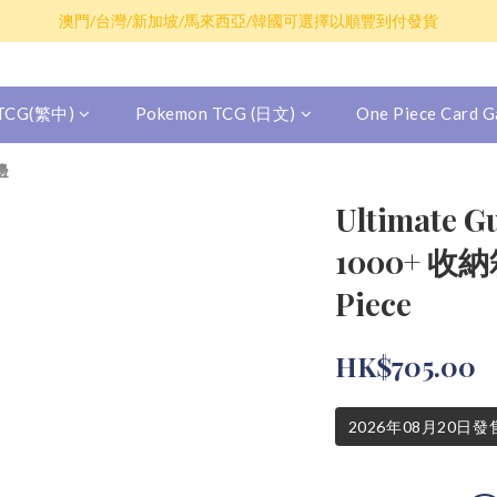
散卡買滿$100包平郵，全部產品買滿$800包順豐(香港境內)
澳門/台灣/新加坡/馬來西亞/韓國可選擇以順豐到付發貨
散卡買滿$100包平郵，全部產品買滿$800包順豐(香港境內)
 TCG(繁中)
Pokemon TCG (日文)
One Piece Card
邊
Ultimate G
1000+ 收納箱
Piece
HK$705.00
2026年08月20日發