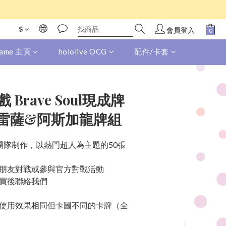
$
會員登入
 Game 主頁
hololive OCG
配件/卡套
Brave Soul現成牌
布雷薩&阿斯加龍牌組
闘卡魂團隊制作，以熱門超人為主題的50張
朋友對戰或參與官方對戰活動
買後聯絡我們
使用效果相同但卡圖不同的卡牌（全