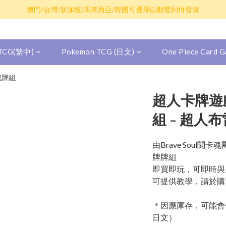
散卡買滿$100包平郵，全部產品買滿$800包順豐(香港境內)
澳門/台灣/新加坡/馬來西亞/韓國可選擇以順豐到付發貨
散卡買滿$100包平郵，全部產品買滿$800包順豐(香港境內)
 TCG(繁中)
Pokemon TCG (日文)
One Piece Card
現成牌組
超人卡牌遊戲 
組 - 超人
由Brave Soul
牌牌組
即買即玩，可即時與
可提供教學，請於購
＊因應庫存，可能會
日文）