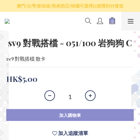
散卡買滿$100包平郵，全部產品買滿$800包順豐(香港境內)
澳門/台灣/新加坡/馬來西亞/韓國可選擇以順豐到付發貨
散卡買滿$100包平郵，全部產品買滿$800包順豐(香港境內)
sv9 對戰搭檔 - 051/100 岩狗狗 C
sv9 對戰搭檔 散卡
HK$5.00
加入購物車
加入追蹤清單