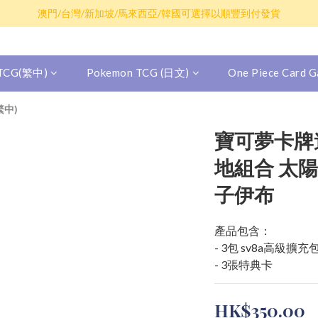
散卡買滿$100包平郵，全部產品買滿$800包順豐(香港境內)
澳門/台灣/新加坡/馬來西亞/韓國可選擇以順豐到付發貨
散卡買滿$100包平郵，全部產品買滿$800包順豐(香港境內)
 TCG(繁中)
Pokemon TCG (日文)
One Piece Card
繁中)
寶可夢卡牌遊
地組合 太
子伊布
產品包含：
- 3包 sv8a高級擴
- 3張特典卡
HK$350.00