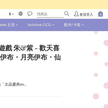
$
會員登入
 Game 主頁
hololive OCG
配件/卡套
戲 朱&紫 - 歡天喜
陽伊布・月亮伊布・仙
充包「太晶慶典ex」