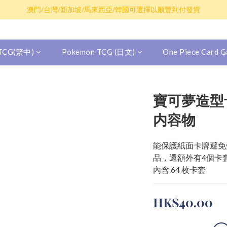
散卡買滿$100包平郵，全部產品買滿$800包順豐(香港境內)
澳門/台灣/新加坡/馬來西亞/韓國可選擇以順豐到付發貨
散卡買滿$100包平郵，全部產品買滿$800包順豐(香港境內)
 TCG(繁中)
Pokemon TCG (日文)
One Piece Card
寶可夢造型卡
内容物
能保護紙面卡牌避免
品，還額外有4個卡
內含 64 枚卡套
HK$40.00