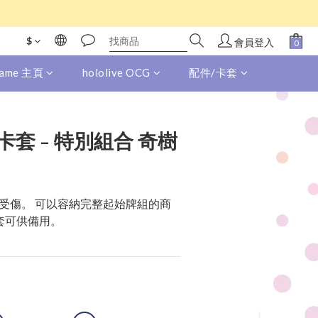
$
會員登入
 Game 主頁
hololive OCG
配件/卡套
套 - 特別組合 奇樹
受傷。 可以容納完整起始牌組的商
套可供備用。