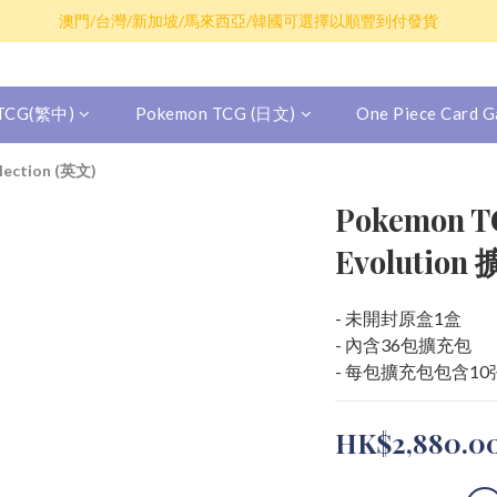
散卡買滿$100包平郵，全部產品買滿$800包順豐(香港境內)
澳門/台灣/新加坡/馬來西亞/韓國可選擇以順豐到付發貨
散卡買滿$100包平郵，全部產品買滿$800包順豐(香港境內)
 TCG(繁中)
Pokemon TCG (日文)
One Piece Card
lection (英文)
Pokemon T
Evolutio
- 未開封原盒1盒
- 內含36包擴充包
- 每包擴充包包含1
HK$2,880.0