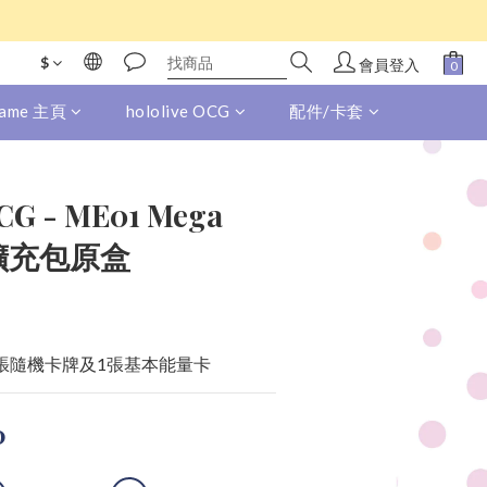
$
會員登入
 Game 主頁
hololive OCG
配件/卡套
CG - ME01 Mega
n 擴充包原盒
0張隨機卡牌及1張基本能量卡
0