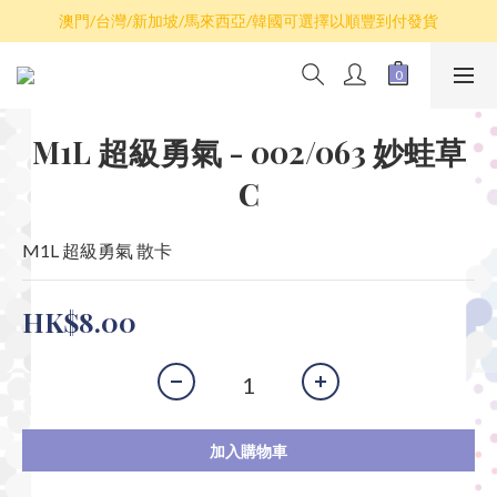
散卡買滿$100包平郵，全部產品買滿$800包順豐(香港境內)
澳門/台灣/新加坡/馬來西亞/韓國可選擇以順豐到付發貨
散卡買滿$100包平郵，全部產品買滿$800包順豐(香港境內)
M1L 超級勇氣 - 002/063 妙蛙草
C
M1L 超級勇氣 散卡
HK$8.00
加入購物車