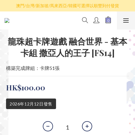
散卡買滿$100包平郵，全部產品買滿$800包順豐(香港境內)
澳門/台灣/新加坡/馬來西亞/韓國可選擇以順豐到付發貨
散卡買滿$100包平郵，全部產品買滿$800包順豐(香港境內)
龍珠超卡牌遊戲 融合世界 - 基本
卡組 撒亞人的王子 [FS14]
構築完成牌組：卡牌51張
HK$100.00
2026年12月12日發售