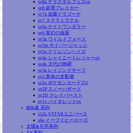
sv8a テラスタルフェスex
sv8 超電ブレイカー
sv7a 楽園ドラゴーナ
sv7 ステラミラクル
sv6a ナイトワンダラー
sv6 変幻の仮面
sv5k ワイルドフォース
sv5m サイバージャッジ
sv5a クリムゾンヘイズ
sv4a シャイニートレジャーex
sv4k 古代の咆哮
sv3a レイジングサーフ
sv3 黒炎の支配者
sv2a ポケモンカード151
sv2P スノーハザード
sv2D クレイバースト
sv1v バイオレットex
劍&盾 系列
s12a VSTARユニバース
s6a イーブイヒーローズ
太陽&月亮系列
XY系列