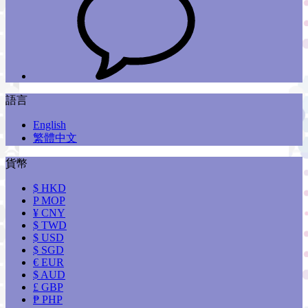
語言
English
繁體中文
貨幣
$ HKD
P MOP
¥ CNY
$ TWD
$ USD
$ SGD
€ EUR
$ AUD
£ GBP
₱ PHP