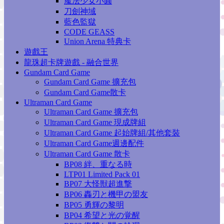
魔法少女小圓
刀劍神域
藍色監獄
CODE GEASS
Union Arena 特典卡
遊戲王
龍珠超卡牌遊戲 - 融合世界
Gundam Card Game
Gundam Card Game 擴充包
Gundam Card Game散卡
Ultraman Card Game
Ultraman Card Game 擴充包
Ultraman Card Game 現成牌組
Ultraman Card Game 起始牌組/其他套裝
Ultraman Card Game週邊配件
Ultraman Card Game 散卡
BP08 絆、重なる時
LTP01 Limited Pack 01
BP07 大怪獣超進撃
BP06 轟刃と機甲の盟友
BP05 勇輝の黎明
BP04 希望と光の覚醒