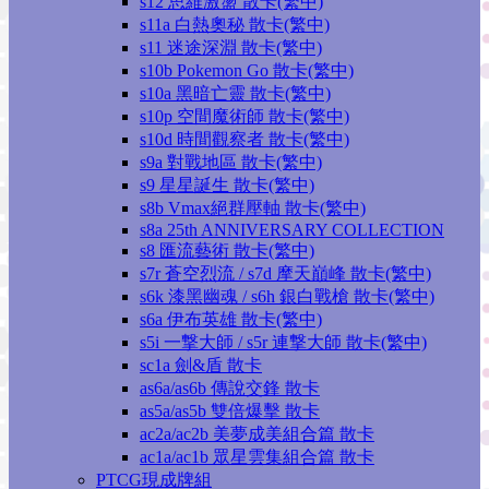
s12 思維激盪 散卡(繁中)
s11a 白熱奧秘 散卡(繁中)
s11 迷途深淵 散卡(繁中)
s10b Pokemon Go 散卡(繁中)
s10a 黑暗亡靈 散卡(繁中)
s10p 空間魔術師 散卡(繁中)
s10d 時間觀察者 散卡(繁中)
s9a 對戰地區 散卡(繁中)
s9 星星誕生 散卡(繁中)
s8b Vmax絕群壓軸 散卡(繁中)
s8a 25th ANNIVERSARY COLLECTION
s8 匯流藝術 散卡(繁中)
s7r 蒼空烈流 / s7d 摩天巔峰 散卡(繁中)
s6k 漆黑幽魂 / s6h 銀白戰槍 散卡(繁中)
s6a 伊布英雄 散卡(繁中)
s5i 一撃大師 / s5r 連撃大師 散卡(繁中)
sc1a 劍&盾 散卡
as6a/as6b 傳說交鋒 散卡
as5a/as5b 雙倍爆擊 散卡
ac2a/ac2b 美夢成美組合篇 散卡
ac1a/ac1b 眾星雲集組合篇 散卡
PTCG現成牌組