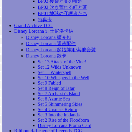
BP03 復讐と闇の輪廻
BP02 吹き荒れる紅と蒼
BP01 地球の守護者たち
特典卡
Grand Archive TCG
Disney Lorcana 迪士尼洛卡納
Disney Lorcana 擴充包
Disney Lorcana 週邊配件
Disney Lorcana 起始牌組/其他套裝
Disney Lorcana 散卡
Set 13 Attack of the Vine!
Set 12 Wilds Unknown
Set 11 Winterspell
Set 10 Whispers in the Well
Set 9 Fabled
Set 8 Reign of Jafar
Set 7 Archazia's Island
Set 6 Azurite Sea
Set 5 Shimmering Skies
Set 4 Ursula's Return
Set 3 Into the Inklands
Set 2 Rise of the Floodborn
Disney Lorcana Promo Card
Riftbound- League of Legends TCG