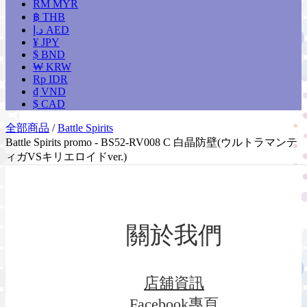
RM MYR
฿ THB
د.إ AED
¥ JPY
$ BND
₩ KRW
Rp IDR
₫ VND
$ CAD
全部商品
/
Battle Spirits
Battle Spirits promo - BS52-RV008 C 白晶防壁(ウルトラマンテ
ィガVSキリエロイドver.)
關於我們
店舖資訊
Facebook專頁