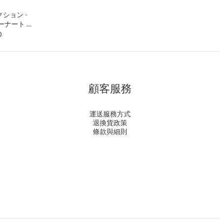
ション -
 ルーナート 姫
P
0
顧客服務
運送服務方式
退換貨政策
條款與細則