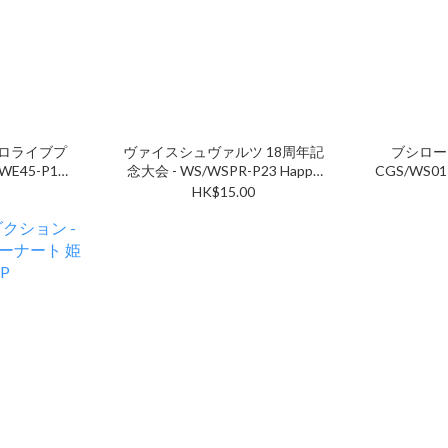
ホロライブプ
ヴァイスシュヴァルツ 18周年記
ブシロー
WE45-P14
念大会 - WS/WSPR-P23 Happy
CGS/WS0
sary !! ムー
18th Anniversary !! [思い出] PR
HK$15.00
 PR