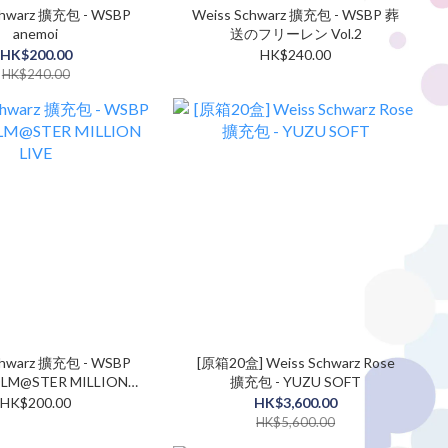
chwarz 擴充包 - WSBP
Weiss Schwarz 擴充包 - WSBP 葬
anemoi
送のフリーレン Vol.2
HK$200.00
HK$240.00
HK$240.00
chwarz 擴充包 - WSBP
[原箱20盒] Weiss Schwarz Rose
OLM@STER MILLION
擴充包 - YUZU SOFT
LIVE
HK$200.00
HK$3,600.00
HK$5,600.00