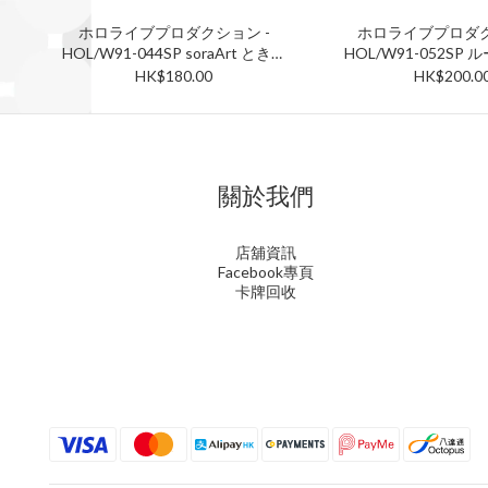
ホロライブプロダクション -
ホロライブプロダク
HOL/W91-044SP soraArt ときの
HOL/W91-052SP
そら SP
森ルーナ S
HK$180.00
HK$200.0
關於我們
店舖資訊
Facebook專頁
卡牌回收