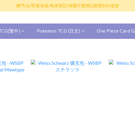
散卡買滿$100包平郵，全部產品買滿$800包順豐(香港境內)
澳門/台灣/新加坡/馬來西亞/韓國可選擇以順豐到付發貨
散卡買滿$100包平郵，全部產品買滿$800包順豐(香港境內)
 TCG(繁中)
Pokemon TCG (日文)
One Piece Card