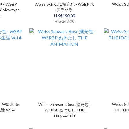
包 - WSBP
Weiss Schwarz 擴充包 - WSBP ス
Weiss S
i Mewtype
テラソラ
0
HK$190.00
HK$240.00
- WSBP Re:
Weiss Schwarz Rose 擴充包 -
Weiss S
Vol.4
WSRBP ぬきたし THE
THE ID
ANIMATION
HK$240.00