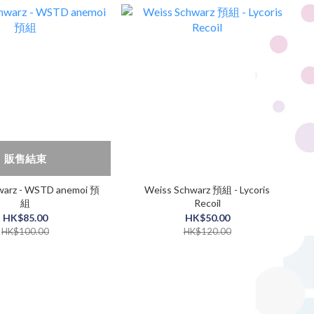
販售結束
warz - WSTD anemoi 預
Weiss Schwarz 預組 - Lycoris
組
Recoil
HK$85.00
HK$50.00
HK$100.00
HK$120.00