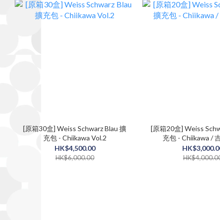
[原箱30盒] Weiss Schwarz Blau 擴
[原箱20盒] Weiss Schw
充包 - Chiikawa Vol.2
充包 - Chiikawa 
HK$4,500.00
HK$3,000.0
HK$6,000.00
HK$4,000.0