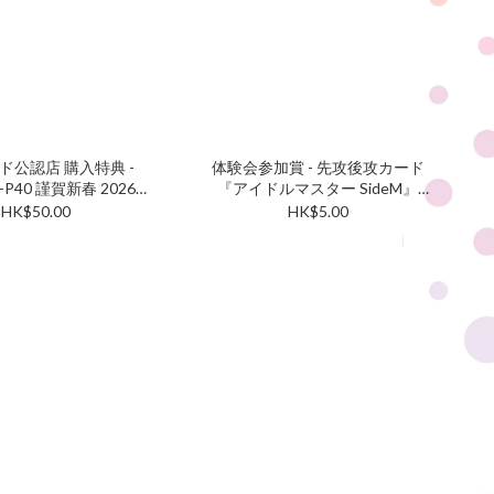
ド公認店 購入特典 -
体験会参加賞 - 先攻後攻カード
1-P40 謹賀新春 2026丙
『アイドルマスター SideM』
午しよ子 PR
(SET)
HK$50.00
HK$5.00