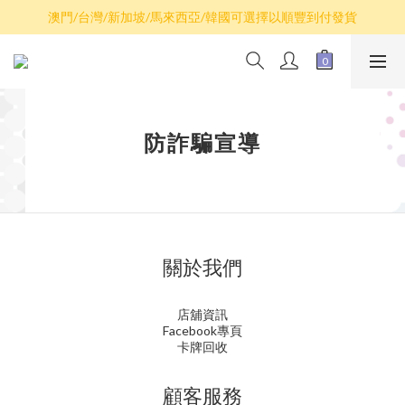
散卡買滿$100包平郵，全部產品買滿$800包順豐(香港境內)
澳門/台灣/新加坡/馬來西亞/韓國可選擇以順豐到付發貨
散卡買滿$100包平郵，全部產品買滿$800包順豐(香港境內)
防詐騙宣導
關於我們
店舖資訊
Facebook專頁
卡牌回收
顧客服務