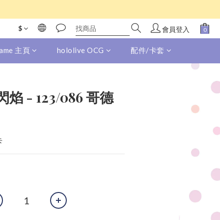
$
會員登入
 Game 主頁
hololive OCG
配件/卡套
閃焰 - 123/086 哥德
卡