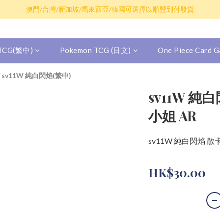
散卡買滿$100包平郵，全部產品買滿$800包順豐(香港境內)
澳門/台灣/新加坡/馬來西亞/韓國可選擇以順豐到付發貨
散卡買滿$100包平郵，全部產品買滿$800包順豐(香港境內)
 TCG(繁中)
Pokemon TCG (日文)
One Piece Card
/
sv11W 純白閃焰(繁中)
sv11W 純白
小姐 AR
sv11W 純白閃焰 散
HK$30.00