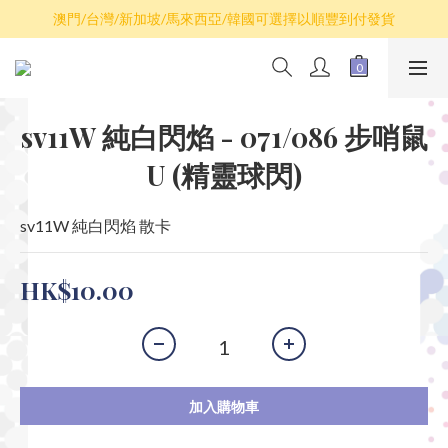
散卡買滿$100包平郵，全部產品買滿$800包順豐(香港境內)
澳門/台灣/新加坡/馬來西亞/韓國可選擇以順豐到付發貨
散卡買滿$100包平郵，全部產品買滿$800包順豐(香港境內)
sv11W 純白閃焰 - 071/086 步哨鼠
U (精靈球閃)
sv11W 純白閃焰 散卡
HK$10.00
加入購物車