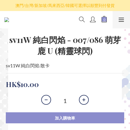
散卡買滿$100包平郵，全部產品買滿$800包順豐(香港境內)
澳門/台灣/新加坡/馬來西亞/韓國可選擇以順豐到付發貨
散卡買滿$100包平郵，全部產品買滿$800包順豐(香港境內)
sv11W 純白閃焰 - 007/086 萌芽
鹿 U (精靈球閃)
sv11W 純白閃焰 散卡
HK$10.00
加入購物車