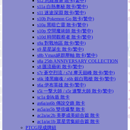
s12 思維激盪 散卡(繁中)
s11a 白熱奧秘 散卡(繁中)
s11 迷途深淵 散卡(繁中)
s10b Pokemon Go 散卡(繁中)
s10a 黑暗亡靈 散卡(繁中)
s10p 空間魔術師 散卡(繁中)
s10d 時間觀察者 散卡(繁中)
s9a 對戰地區 散卡(繁中)
s9 星星誕生 散卡(繁中)
s8b Vmax絕群壓軸 散卡(繁中)
s8a 25th ANNIVERSARY COLLECTION
s8 匯流藝術 散卡(繁中)
s7r 蒼空烈流 / s7d 摩天巔峰 散卡(繁中)
s6k 漆黑幽魂 / s6h 銀白戰槍 散卡(繁中)
s6a 伊布英雄 散卡(繁中)
s5i 一撃大師 / s5r 連撃大師 散卡(繁中)
sc1a 劍&盾 散卡
as6a/as6b 傳說交鋒 散卡
as5a/as5b 雙倍爆擊 散卡
ac2a/ac2b 美夢成美組合篇 散卡
ac1a/ac1b 眾星雲集組合篇 散卡
PTCG現成牌組