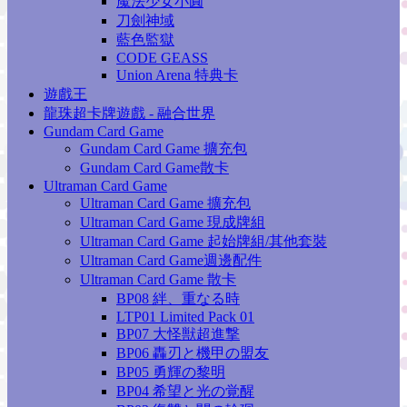
魔法少女小圓
刀劍神域
藍色監獄
CODE GEASS
Union Arena 特典卡
遊戲王
龍珠超卡牌遊戲 - 融合世界
Gundam Card Game
Gundam Card Game 擴充包
Gundam Card Game散卡
Ultraman Card Game
Ultraman Card Game 擴充包
Ultraman Card Game 現成牌組
Ultraman Card Game 起始牌組/其他套裝
Ultraman Card Game週邊配件
Ultraman Card Game 散卡
BP08 絆、重なる時
LTP01 Limited Pack 01
BP07 大怪獣超進撃
BP06 轟刃と機甲の盟友
BP05 勇輝の黎明
BP04 希望と光の覚醒