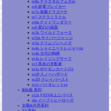
sv8a テラスタルフェスex
sv8 超電ブレイカー
sv7a 楽園ドラゴーナ
sv7 ステラミラクル
sv6a ナイトワンダラー
sv6 変幻の仮面
sv5k ワイルドフォース
sv5m サイバージャッジ
sv5a クリムゾンヘイズ
sv4a シャイニートレジャーex
sv4k 古代の咆哮
sv3a レイジングサーフ
sv3 黒炎の支配者
sv2a ポケモンカード151
sv2P スノーハザード
sv2D クレイバースト
sv1v バイオレットex
劍&盾 系列
s12a VSTARユニバース
s6a イーブイヒーローズ
太陽&月亮系列
XY系列