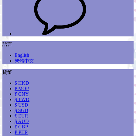
語言
English
繁體中文
貨幣
$ HKD
P MOP
¥ CNY
$ TWD
$ USD
$ SGD
€ EUR
$ AUD
£ GBP
₱ PHP