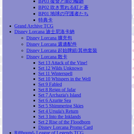
BP03 復讐と闇の輪廻
BP02 吹き荒れる紅と蒼
BP01 地球の守護者たち
特典卡
Grand Archive TCG
Disney Lorcana 迪士尼洛卡納
Disney Lorcana 擴充包
Disney Lorcana 週邊配件
Disney Lorcana 起始牌組/其他套裝
Disney Lorcana 散卡
Set 13 Attack of the Vine!
Set 12 Wilds Unknown
Set 11 Winterspell
Set 10 Whispers in the Well
Set 9 Fabled
Set 8 Reign of Jafar
Set 7 Archazia's Island
Set 6 Azurite Sea
Set 5 Shimmering Skies
Set 4 Ursula's Return
Set 3 Into the Inklands
Set 2 Rise of the Floodborn
Disney Lorcana Promo Card
Riftbound- League of Legends TCG