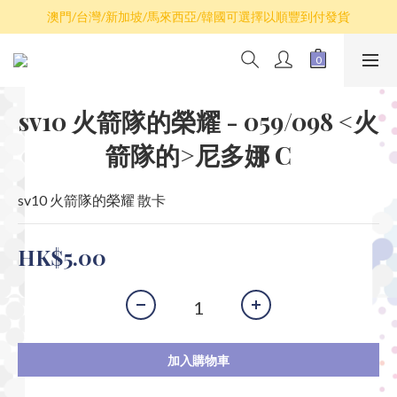
散卡買滿$100包平郵，全部產品買滿$800包順豐(香港境內)
澳門/台灣/新加坡/馬來西亞/韓國可選擇以順豐到付發貨
散卡買滿$100包平郵，全部產品買滿$800包順豐(香港境內)
sv10 火箭隊的榮耀 - 059/098 <火
箭隊的>尼多娜 C
sv10 火箭隊的榮耀 散卡
HK$5.00
加入購物車