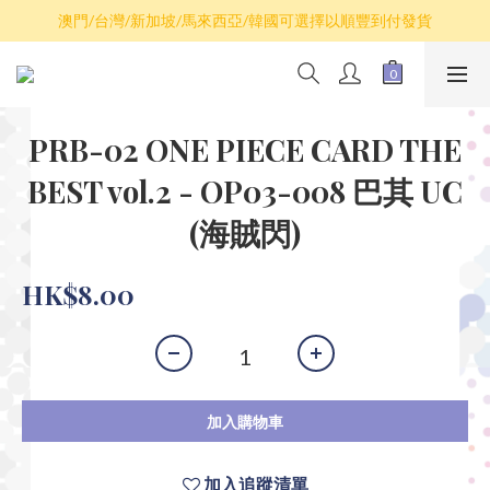
散卡買滿$100包平郵，全部產品買滿$800包順豐(香港境內)
澳門/台灣/新加坡/馬來西亞/韓國可選擇以順豐到付發貨
散卡買滿$100包平郵，全部產品買滿$800包順豐(香港境內)
PRB-02 ONE PIECE CARD THE
BEST vol.2 - OP03-008 巴其 UC
(海賊閃)
HK$8.00
加入購物車
加入追蹤清單