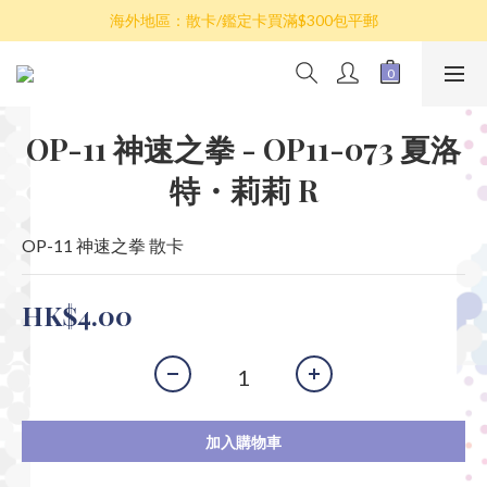
散卡買滿$100包平郵，全部產品買滿$800包順豐(香港境內)
海外地區：散卡/鑑定卡買滿$300包平郵
澳門/台灣/新加坡/馬來西亞/韓國可選擇以順豐到付發貨
散卡買滿$100包平郵，全部產品買滿$800包順豐(香港境內)
OP-11 神速之拳 - OP11-073 夏洛
特・莉莉 R
OP-11 神速之拳 散卡
HK$4.00
加入購物車