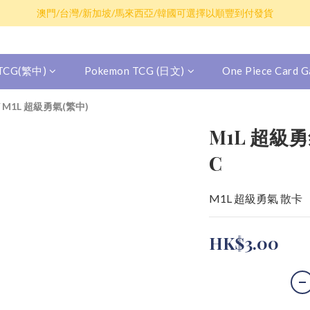
散卡買滿$100包平郵，全部產品買滿$800包順豐(香港境內)
澳門/台灣/新加坡/馬來西亞/韓國可選擇以順豐到付發貨
散卡買滿$100包平郵，全部產品買滿$800包順豐(香港境內)
 TCG(繁中)
Pokemon TCG (日文)
One Piece Card
/
M1L 超級勇氣(繁中)
M1L 超級勇氣
C
M1L 超級勇氣 散卡
HK$3.00