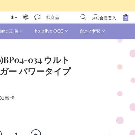
$
會員登入
 Game 主頁
hololive OCG
配件/卡套
49)BP04-034 ウルト
ガー パワータイプ
 01 散卡