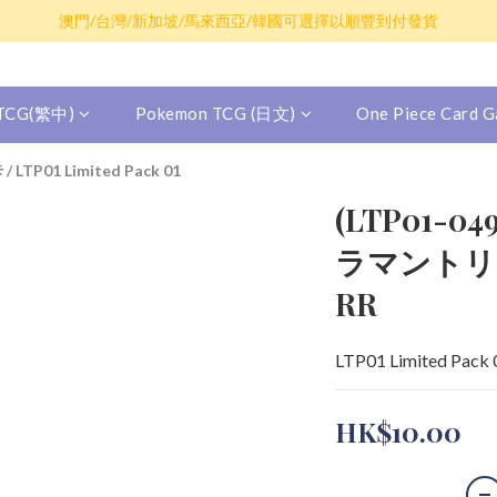
散卡買滿$100包平郵，全部產品買滿$800包順豐(香港境內)
澳門/台灣/新加坡/馬來西亞/韓國可選擇以順豐到付發貨
散卡買滿$100包平郵，全部產品買滿$800包順豐(香港境內)
 TCG(繁中)
Pokemon TCG (日文)
One Piece Card
卡
/
LTP01 Limited Pack 01
(LTP01-0
ラマントリ
RR
LTP01 Limited Pack
HK$10.00