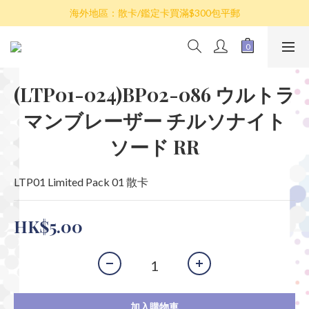
散卡買滿$100包平郵，全部產品買滿$800包順豐(香港境內)
海外地區：散卡/鑑定卡買滿$300包平郵
澳門/台灣/新加坡/馬來西亞/韓國可選擇以順豐到付發貨
散卡買滿$100包平郵，全部產品買滿$800包順豐(香港境內)
(LTP01-024)BP02-086 ウルトラ
マンブレーザー チルソナイト
ソード RR
LTP01 Limited Pack 01 散卡
HK$5.00
加入購物車