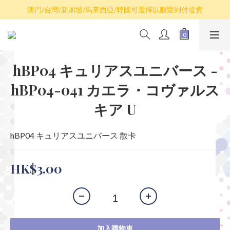
散卡買滿$100包平郵，全部產品買滿$800包順豐(香港境內)
澳門/台灣/新加坡/馬來西亞/韓國可選擇以順豐到付發貨
散卡買滿$100包平郵，全部產品買滿$800包順豐(香港境內)
hBP04 キュリアスユニバース -
hBP04-041 カエラ・コヴァルス
キア U
hBP04 キュリアスユニバース 散卡
HK$3.00
加入購物車