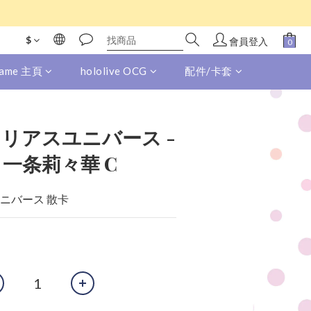
$
會員登入
 Game 主頁
hololive OCG
配件/卡套
キュリアスユニバース -
32 一条莉々華 C
ユニバース 散卡