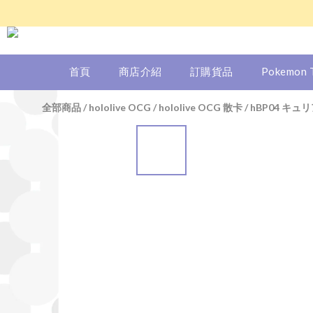
首頁
商店介紹
訂購貨品
Pokemon
全部商品
/
hololive OCG
/
hololive OCG 散卡
/
hBP04 キ