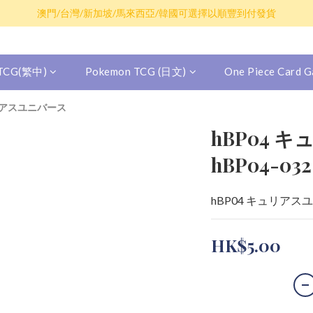
散卡買滿$100包平郵，全部產品買滿$800包順豐(香港境內)
澳門/台灣/新加坡/馬來西亞/韓國可選擇以順豐到付發貨
散卡買滿$100包平郵，全部產品買滿$800包順豐(香港境內)
 TCG(繁中)
Pokemon TCG (日文)
One Piece Card
ュリアスユニバース
hBP04 
hBP04-0
hBP04 キュリアス
HK$5.00