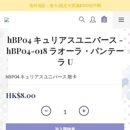
散卡買滿$100包平郵，全部產品買滿$800包順豐(香港境內)
海外地區：散卡/鑑定卡買滿$300包平郵
澳門/台灣/新加坡/馬來西亞/韓國可選擇以順豐到付發貨
散卡買滿$100包平郵，全部產品買滿$800包順豐(香港境內)
hBP04 キュリアスユニバース -
hBP04-018 ラオーラ・パンテー
ラ U
hBP04 キュリアスユニバース 散卡
HK$8.00
加入購物車