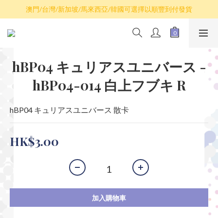
散卡買滿$100包平郵，全部產品買滿$800包順豐(香港境內)
澳門/台灣/新加坡/馬來西亞/韓國可選擇以順豐到付發貨
散卡買滿$100包平郵，全部產品買滿$800包順豐(香港境內)
hBP04 キュリアスユニバース -
hBP04-014 白上フブキ R
hBP04 キュリアスユニバース 散卡
HK$3.00
加入購物車