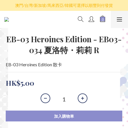
散卡買滿$100包平郵，全部產品買滿$800包順豐(香港境內)
澳門/台灣/新加坡/馬來西亞/韓國可選擇以順豐到付發貨
散卡買滿$100包平郵，全部產品買滿$800包順豐(香港境內)
EB-03 Heroines Edition - EB03-
034 夏洛特・莉莉 R
EB-03 Heroines Edition 散卡
HK$5.00
加入購物車