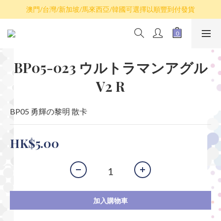
散卡買滿$100包平郵，全部產品買滿$800包順豐(香港境內)
澳門/台灣/新加坡/馬來西亞/韓國可選擇以順豐到付發貨
散卡買滿$100包平郵，全部產品買滿$800包順豐(香港境內)
BP05-023 ウルトラマンアグル
V2 R
BP05 勇輝の黎明 散卡
HK$5.00
加入購物車