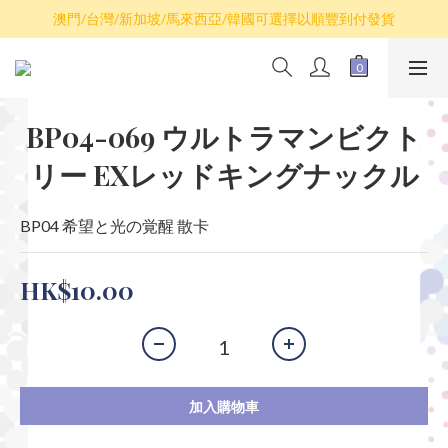
散卡買滿$100包平郵，全部產品買滿$800包順豐(香港境內)
澳門/台灣/新加坡/馬來西亞/韓國可選擇以順豐到付發貨
散卡買滿$100包平郵，全部產品買滿$800包順豐(香港境內)
BP04-069 ウルトラマンビクト
リー EXレッドキングナックル
BP04 希望と光の覚醒 散卡
HK$10.00
加入購物車