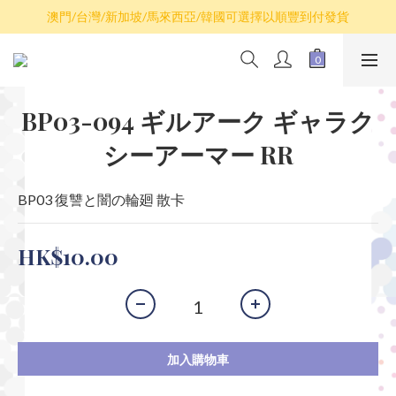
散卡買滿$100包平郵，全部產品買滿$800包順豐(香港境內)
澳門/台灣/新加坡/馬來西亞/韓國可選擇以順豐到付發貨
散卡買滿$100包平郵，全部產品買滿$800包順豐(香港境內)
BP03-094 ギルアーク ギャラク
シーアーマー RR
BP03 復讐と闇の輪廻 散卡
HK$10.00
加入購物車