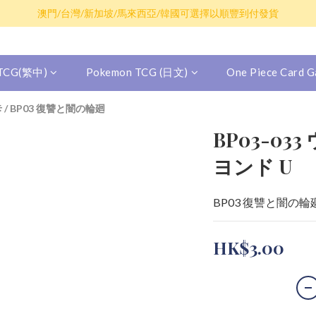
散卡買滿$100包平郵，全部產品買滿$800包順豐(香港境內)
澳門/台灣/新加坡/馬來西亞/韓國可選擇以順豐到付發貨
散卡買滿$100包平郵，全部產品買滿$800包順豐(香港境內)
 TCG(繁中)
Pokemon TCG (日文)
One Piece Card
卡
/
BP03 復讐と闇の輪廻
BP03-0
ヨンド U
BP03 復讐と闇の輪
HK$3.00