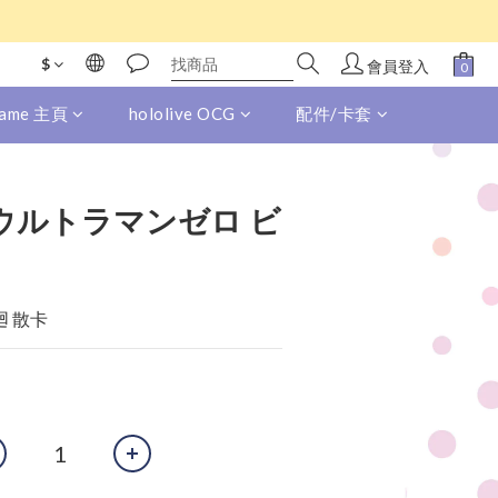
$
會員登入
 Game 主頁
hololive OCG
配件/卡套
33 ウルトラマンゼロ ビ
廻 散卡