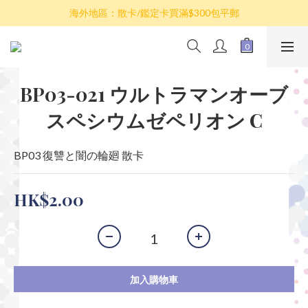
散卡買滿$100包平郵，全部產品買滿$800包順豐(香港境內)
海外地區：散卡/鑑定卡買滿$300包平郵
澳門/台灣/新加坡/馬來西亞/韓國可選擇以順豐到付發貨
散卡買滿$100包平郵，全部產品買滿$800包順豐(香港境內)
BP03-021 ウルトラマンオーブ
スペシウムゼペリオン C
BP03 復讐と闇の輪廻 散卡
HK$2.00
加入購物車