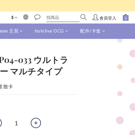
$
會員登入
 Game 主頁
hololive OCG
配件/卡套
)BP04-033 ウルトラ
ー マルチタイプ
醒 散卡