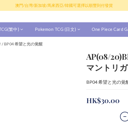
散卡買滿$100包平郵，全部產品買滿$800包順豐(香港境內)
澳門/台灣/新加坡/馬來西亞/韓國可選擇以順豐到付發貨
散卡買滿$100包平郵，全部產品買滿$800包順豐(香港境內)
 TCG(繁中)
Pokemon TCG (日文)
One Piece Card
卡
/
BP04 希望と光の覚醒
AP(08/20
マントリガ
BP04 希望と光の覚
HK$30.00